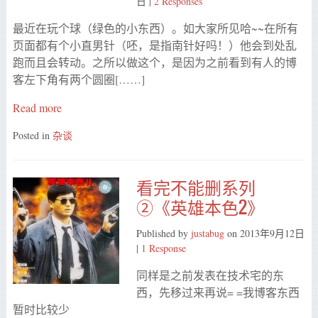
日
|
2 Responses
最近在玩个球（绿色的小东西）。如大家所见哈~~在所有
页面都有个小直男针（呸，是指南针好吗！）他会到处乱
跑而且会转动。之所以做这个，是因为之前看到有人的博
客左下角有两个圆圈[……]
Read more
Posted in
杂谈
看完不能删系列
②《英雄本色2》
Published by
justabug
on
2013年9月12日
|
1 Response
同样是之前发表在技术宅的东
西，先移过来再说= =我博客东西
暂时比较少