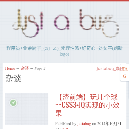
程序员+业余厨子_(:з」∠)_死理性派+好奇心+处女座(刷新
logo)
Home
∼
杂谈
∼
Page 2
Justabug_蟲仔
TA
杂谈
G
【渣前端】玩儿个球
~~CSS3+JQ实现的小效
果
Published by
justabug
on
2014年10月31