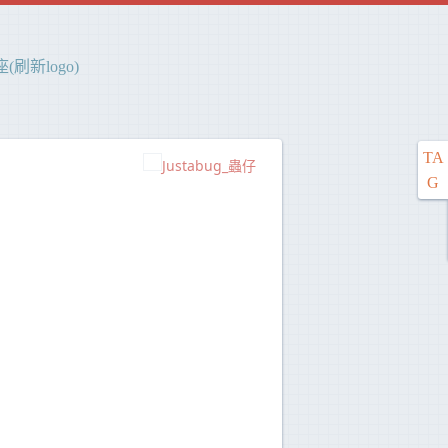
刷新logo)
TA
Justabug_蟲仔
G