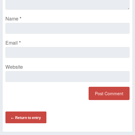
Name
*
Email
*
Website
Return to entry
←