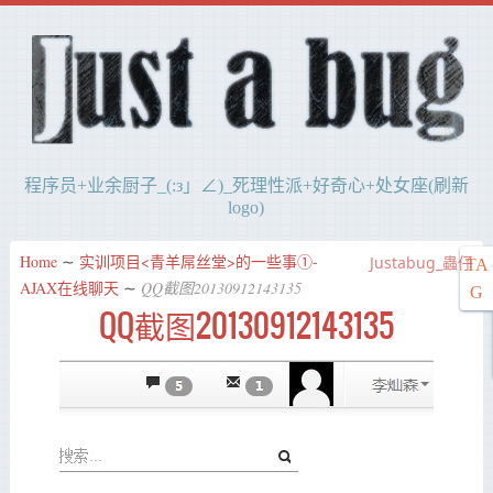
程序员+业余厨子_(:з」∠)_死理性派+好奇心+处女座(刷新
logo)
Home
∼
实训项目<青羊屌丝堂>的一些事①-
Justabug_蟲仔
TA
AJAX在线聊天
∼
QQ截图20130912143135
G
QQ截图20130912143135