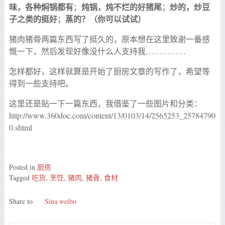
味，各种焖锅都有
炖锅，炖不烂的好猪尾
炒的，炒豆
；
；
子之类的挺好
蒸的？（你可以试试）
；
猪肉猪骨两篇东西写了挺久的，原本想在这里致谢一番感
慨一下，然后发现好像没什么人支持我……………
怎样都好，这样就算是开始了厨房文章的写作了，希望等
得到一些支持吧。
这里还是贴一下一篇东西，我借鉴了一些图片和分类：
http://www.360doc.com/content/13/0103/14/2565253_25784790
0.shtml
Posted in
厨房
Tagged
吃货
,
烹饪
,
猪肉
,
猪骨
,
食材
Share to
Sina weibo