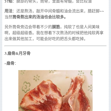
介绍
：腿部的骨头，筒骨，里面有骨髓，会比较油
用法
：还是熬汤，敲开中间骨髓和油会流出来，腊赶脚~~
筒骨熬出来的汤油也会比较多。
当然
腿筋
另外筒骨旁边会带着不少的
，炖软了也是人间美味
啊，超级超级香。我在想着下次熬汤的时候把他炖软再拿
出来做其他加工，可能会好吃的把舌头都吃掉。
3.
扇骨
&
月牙骨
–
扇骨
：