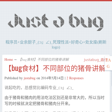
程序员+业余厨子_(:з」∠)_死理性派+好奇心+处女座(刷新
logo)
Home
∼
【bug食材】不同部位的猪骨讲解
Justabug_蟲仔
TA
【bug食材】不同部位的猪骨讲解
G
Published by
justabug
on
2014年5月14日
|
2 Responses
说起吃的，总感觉比编码专业_(:з」∠)_
由于猪骨和猪肉的用法吃法区别还是非常大的，所以当时
写的时候就决定把猪骨和猪肉分开来。