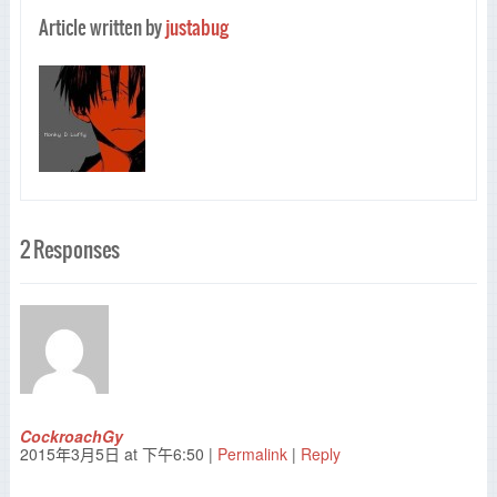
Article written by
justabug
2 Responses
CockroachGy
2015年3月5日
at
下午6:50
|
Permalink
|
Reply