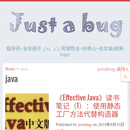
程序员+业余厨子_(:з」∠)_死理性派+好奇心+处女座(刷新
logo)
Home
∼
java
Justabug_蟲仔
TA
java
G
《Effective Java》读书
笔记（1）：使用静态
工厂方法代替构造器
Published by
justabug
on
2014年9月10日