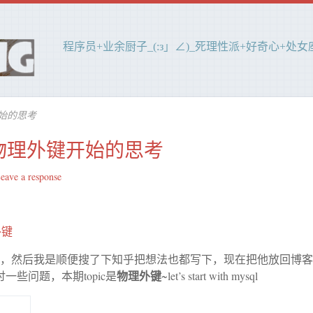
程序员+业余厨子_(:з」∠)_死理性派+好奇心+处女座(
键开始的思考
MySQL物理外键开始的思考
eave a response
外键
，然后我是顺便搜了下知乎把想法也都写下，现在把他放回博客，
物理外键
讨一些问题，本期topic是
~let’s start with mysql